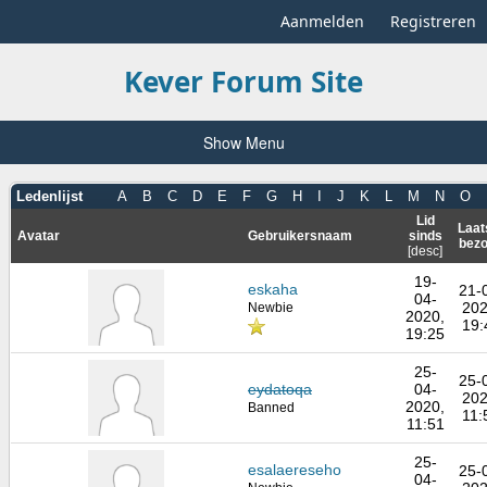
Aanmelden
Registreren
Kever Forum Site
Show Menu
Ledenlijst
A
B
C
D
E
F
G
H
I
J
K
L
M
N
O
Lid
Laat
Avatar
Gebruikersnaam
sinds
bez
[
desc
]
19-
eskaha
21-
04-
202
Newbie
2020,
19:
19:25
25-
25-
eydatoqa
04-
202
2020,
Banned
11:
11:51
25-
esalaereseho
25-
04-