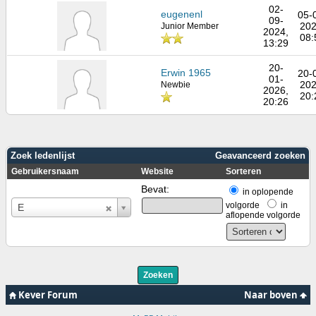
02-
eugenenl
05-
09-
202
Junior Member
2024,
08:
13:29
20-
Erwin 1965
20-
01-
202
Newbie
2026,
20:
20:26
Zoek ledenlijst
Geavanceerd zoeken
Gebruikersnaam
Website
Sorteren
Bevat:
in oplopende
Gebruikersnaam
volgorde
in
E
aflopende volgorde
Kever Forum
Naar boven