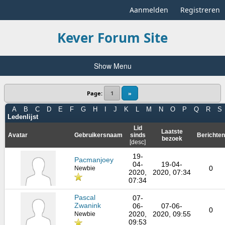
Aanmelden
Registreren
Kever Forum Site
Show Menu
Page:
1
»
A
B
C
D
E
F
G
H
I
J
K
L
M
N
O
P
Q
R
S
Ledenlijst
Lid
Laatste
Avatar
Gebruikersnaam
sinds
Berichten
bezoek
[
desc
]
19-
Pacmanjoey
04-
19-04-
0
Newbie
2020,
2020, 07:34
07:34
Pascal
07-
Zwanink
06-
07-06-
0
2020,
2020, 09:55
Newbie
09:53