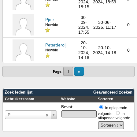
2024,
2024, 18:59
18:15
30-
Pjotr
09-
30-06-
0
Newbie
2024,
2025, 11:17
17:55
20-
Peterderoij
10-
20-10-
0
Newbie
2024,
2024, 14:18
14:18
Page:
1
»
Zoek ledenlijst
Geavanceerd zoeken
Gebruikersnaam
Website
Sorteren
Bevat:
in oplopende
Gebruikersnaam
volgorde
in
P
aflopende volgorde