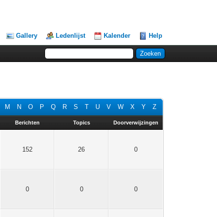
Gallery
Ledenlijst
Kalender
Help
M
N
O
P
Q
R
S
T
U
V
W
X
Y
Z
Berichten
Topics
Doorverwijzingen
152
26
0
0
0
0