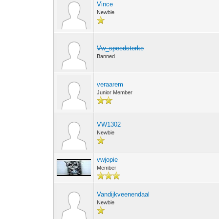
Vince
Newbie
Vw_speedsterke
Banned
veraarem
Junior Member
VW1302
Newbie
vwjopie
Member
Vandijkveenendaal
Newbie