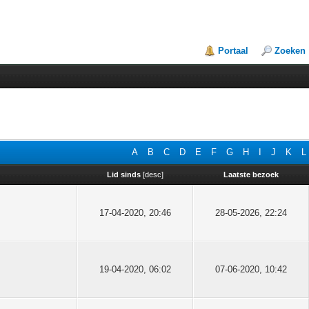
Portaal
Zoeken
A
B
C
D
E
F
G
H
I
J
K
L
Lid sinds
[
desc
]
Laatste bezoek
17-04-2020, 20:46
28-05-2026, 22:24
19-04-2020, 06:02
07-06-2020, 10:42