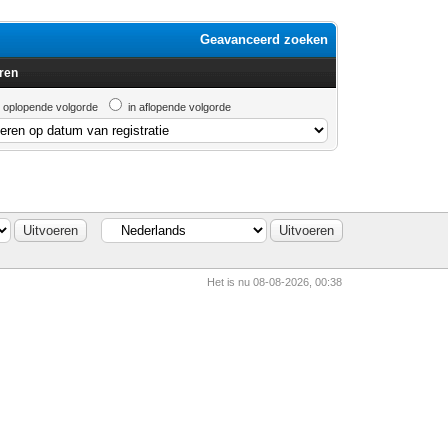
Geavanceerd zoeken
ren
n oplopende volgorde
in aflopende volgorde
Het is nu 08-08-2026, 00:38