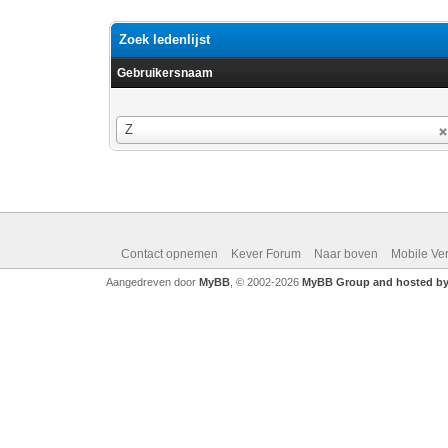
Zoek ledenlijst
Gebruikersnaam
Gebruikersnaam
Z
Contact opnemen
Kever Forum
Naar boven
Mobile Ve
Aangedreven door
MyBB
, © 2002-2026
MyBB Group and hosted by 