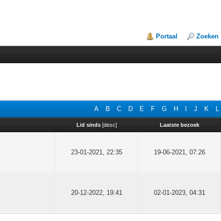
Portaal
Zoeken
A
B
C
D
E
F
G
H
I
J
K
L
Lid sinds
[
desc
]
Laatste bezoek
23-01-2021, 22:35
19-06-2021, 07:26
20-12-2022, 19:41
02-01-2023, 04:31