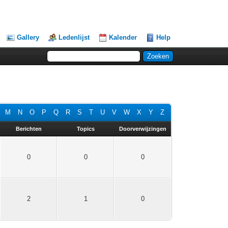
Gallery
Ledenlijst
Kalender
Help
M
N
O
P
Q
R
S
T
U
V
W
X
Y
Z
Berichten
Topics
Doorverwijzingen
0
0
0
2
1
0