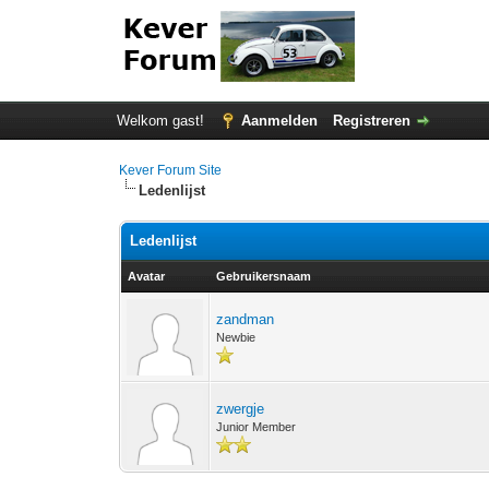
Welkom gast!
Aanmelden
Registreren
Kever Forum Site
Ledenlijst
Ledenlijst
Avatar
Gebruikersnaam
zandman
Newbie
zwergje
Junior Member