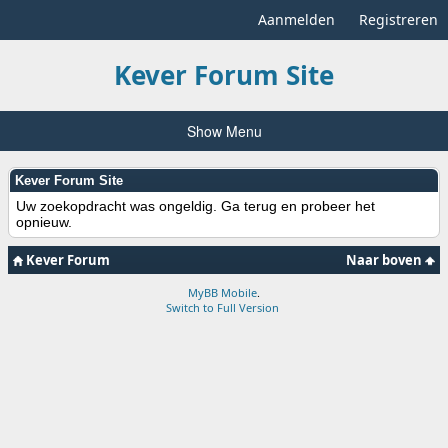
Aanmelden
Registreren
Kever Forum Site
Show Menu
Kever Forum Site
Uw zoekopdracht was ongeldig. Ga terug en probeer het
opnieuw.
Kever Forum
Naar boven
MyBB Mobile
.
Switch to Full Version