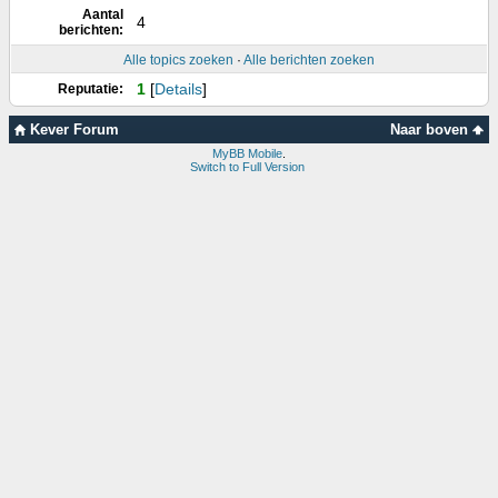
Aantal
4
berichten:
Alle topics zoeken
·
Alle berichten zoeken
1
[
Details
]
Reputatie:
Kever Forum
Naar boven
MyBB Mobile
.
Switch to Full Version