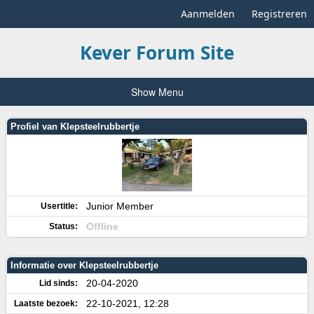
Aanmelden
Registreren
Kever Forum Site
Show Menu
Profiel van Klepsteelrubbertje
Junior Member
Usertitle:
Offline
Status:
Informatie over Klepsteelrubbertje
20-04-2020
Lid sinds:
22-10-2021, 12:28
Laatste bezoek: