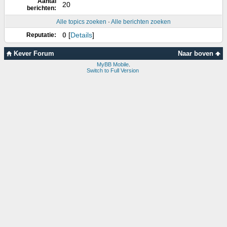
Aantal
20
berichten:
Alle topics zoeken
·
Alle berichten zoeken
0
[
Details
]
Reputatie:
Kever Forum
Naar boven
MyBB Mobile
.
Switch to Full Version