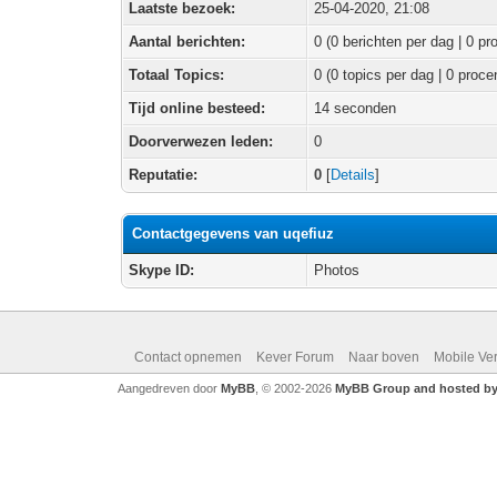
Laatste bezoek:
25-04-2020, 21:08
Aantal berichten:
0 (0 berichten per dag | 0 pr
Totaal Topics:
0 (0 topics per dag | 0 proce
Tijd online besteed:
14 seconden
Doorverwezen leden:
0
Reputatie:
0
[
Details
]
Contactgegevens van uqefiuz
Skype ID:
Photos
Contact opnemen
Kever Forum
Naar boven
Mobile Ve
Aangedreven door
MyBB
, © 2002-2026
MyBB Group and hosted by 