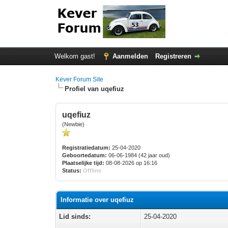
Welkom gast!
Aanmelden
Registreren
Kever Forum Site
Profiel van uqefiuz
uqefiuz
(Newbie)
Registratiedatum:
25-04-2020
Geboortedatum:
06-06-1984 (42 jaar oud)
Plaatselijke tijd:
08-08-2026 op 16:16
Status:
Offline
Informatie over uqefiuz
Lid sinds:
25-04-2020