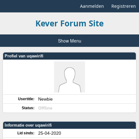
Aanmelden
Registreren
Kever Forum Site
Show Menu
Profiel van uqawirifi
Newbie
Usertitle:
Offline
Status:
Informatie over uqawirifi
25-04-2020
Lid sinds: