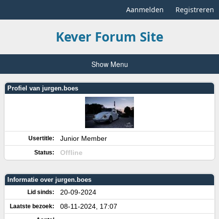
Aanmelden
Registreren
Kever Forum Site
Show Menu
Profiel van jurgen.boes
Junior Member
Usertitle:
Offline
Status:
Informatie over jurgen.boes
20-09-2024
Lid sinds:
08-11-2024, 17:07
Laatste bezoek: