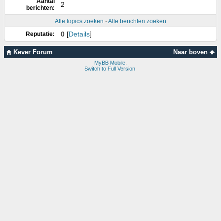
Aantal
2
berichten:
Alle topics zoeken
·
Alle berichten zoeken
0
[
Details
]
Reputatie:
Kever Forum
Naar boven
MyBB Mobile
.
Switch to Full Version