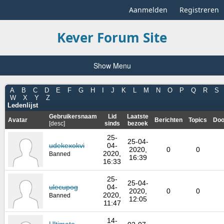
Aanmelden
Registreren
Kever Forum Site
Show Menu
A
B
C
D
E
F
G
H
I
J
K
L
M
N
O
P
Q
R
S
W
X
Y
Z
Ledenlijst
Gebruikersnaam
Lid
Laatste
Avatar
Berichten
Topics
Doo
[
desc
]
sinds
bezoek
25-
25-04-
udekexokvi
04-
2020,
0
0
2020,
Banned
16:39
16:33
25-
25-04-
ulecupog
04-
2020,
0
0
2020,
Banned
12:05
11:47
14-
Ultimate