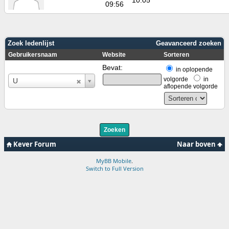
09:56
Zoek ledenlijst
Geavanceerd zoeken
Gebruikersnaam
Website
Sorteren
Bevat:
in oplopende
Gebruikersnaam
volgorde
in
U
aflopende volgorde
Kever Forum
Naar boven
MyBB Mobile
.
Switch to Full Version