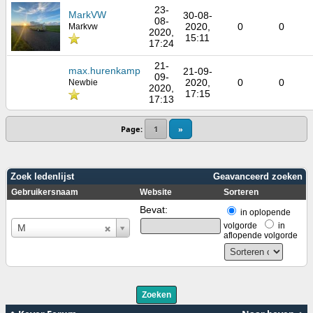
23-
MarkVW
30-08-
08-
2020,
0
0
Markvw
2020,
15:11
17:24
21-
max.hurenkamp
21-09-
09-
2020,
0
0
Newbie
2020,
17:15
17:13
Page:
1
»
Zoek ledenlijst
Geavanceerd zoeken
Gebruikersnaam
Website
Sorteren
Bevat:
in oplopende
Gebruikersnaam
volgorde
in
M
aflopende volgorde