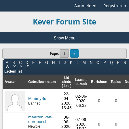
Aanmelden
Registreren
Kever Forum Site
Show Menu
Page:
1
»
A
B
C
D
E
F
G
H
I
J
K
L
M
N
O
P
Q
R
S
W
X
Y
Z
Ledenlijst
Lid
Laatste
Avatar
Gebruikersnaam
sinds
Berichten
Topics
Do
bezoek
[
desc
]
22-
02-06-
MimmyBuh
04-
2020,
0
0
2020,
Banned
06:32
13:45
maarten.van-
06-
07-06-
den-bosch
06-
2020,
0
0
2020,
Newbie
15:22