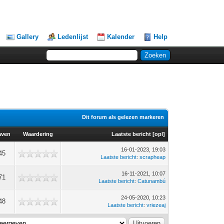
Gallery
Ledenlijst
Kalender
Help
Dit forum als gelezen markeren
aven
Waardering
Laatste bericht
[
opl
]
16-01-2023, 19:03
45
Laatste bericht
:
scrapheap
16-11-2021, 10:07
71
Laatste bericht
:
Catunambú
24-05-2020, 10:23
48
Laatste bericht
:
vriezeaj