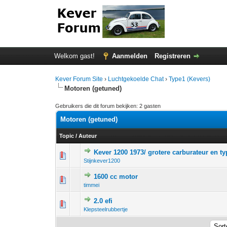
Welkom gast!
Aanmelden
Registreren
Kever Forum Site
›
Luchtgekoelde Chat
›
Type1 (Kevers)
Motoren (getuned)
Gebruikers die dit forum bekijken: 2 gasten
Motoren (getuned)
Topic
/
Auteur
Kever 1200 1973/ grotere carburateur en t
0 stem - 0 van 
1
Stijnkever1200
1600 cc motor
0 stem - 0 van 
1
timmei
2.0 efi
0 stem - 0 van 
1
Klepsteelrubbertje