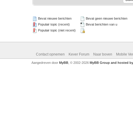
Bevat nieuwe berichten
Bevat geen nieuwe berichten
Populair topic (recent)
Bevat berichten van u
Populair topic (niet recent)
Contact opnemen
Kever Forum
Naar boven
Mobile Ve
Aangedreven door
MyBB
, © 2002-2026
MyBB Group and hosted by 