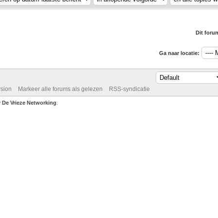
Dit foru
Ga naar locatie:
rsion
Markeer alle forums als gelezen
RSS-syndicatie
De Vrieze Networking
.