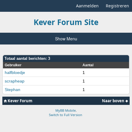
Aanmelden
Registreren
Kever Forum Site
Show Menu
Totaal aantal berichten: 3
Gebruiker
Aantal
halfbloedje
1
scrapheap
1
Stephan
1
Kever Forum
Naar boven
MyBB Mobile
.
Switch to Full Version