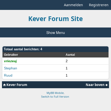
Aanmelden
Registreren
Kever Forum Site
Show Menu
Totaal aantal berichten: 4
Gebruiker
Aantal
vriezeaj
2
Stephan
1
Ruud
1
Kever Forum
Naar boven
MyBB Mobile
.
Switch to Full Version